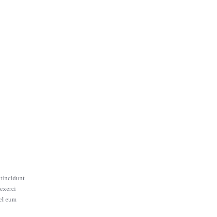
 tincidunt
 exerci
vel eum