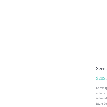
Serie
$
209
Lorem ip
ut laore
tation u
iriure do