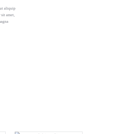
ut aliquip
sit amet,
magna