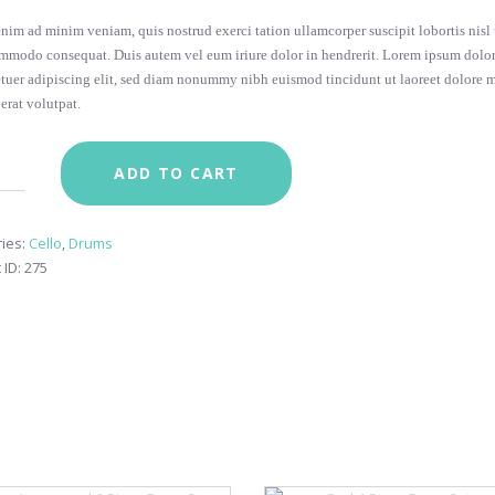
enim ad minim veniam, quis nostrud exerci tation ullamcorper suscipit lobortis nisl 
mmodo consequat. Duis autem vel eum iriure dolor in hendrerit. Lorem ipsum dolor 
tuer adipiscing elit, sed diam nonummy nibh euismod tincidunt ut laoreet dolore 
erat volutpat.
ADD TO CART
ies:
Cello
,
Drums
 ID:
275