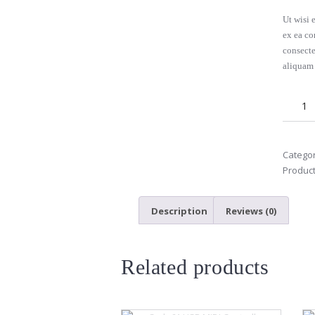
Ut wisi 
ex ea co
consecte
aliquam 
Categor
Product
Description
Reviews (0)
Related products